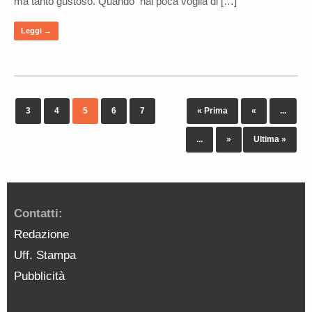
ma tanto gustoso. Quando hai poca voglia di […]
Leggi →
3
4
5
6
7
« Prima
«
...
...
»
Ultima »
Contatti:
Redazione
Uff. Stampa
Pubblicità