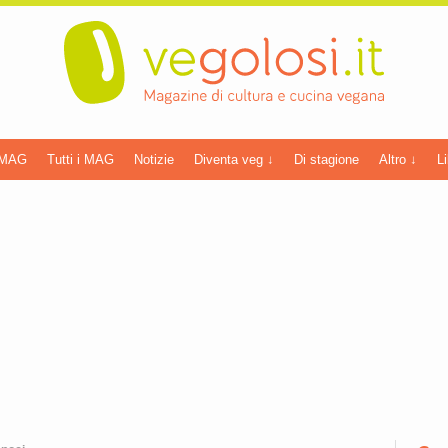
 MAG
Tutti i MAG
Notizie
Diventa veg ↓
Di stagione
Altro ↓
Li