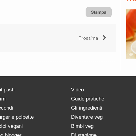
Prossima
tipasti
Video
imi
Guide pratiche
condi
Gli ingredienti
rger e polpette
Diventare veg
lci vegani
Bimbi veg
g blogger
Di stagione