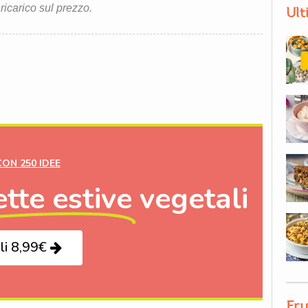
 ricarico sul prezzo.
Ult
CON 250 IDEE
ette estive
vegetali
li 8,99€
Fru