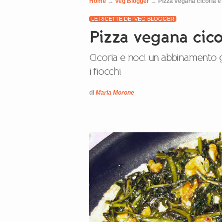
Home
→
Veg Blogger
→
Pizza vegana cicoria e
LE RICETTE DEI VEG BLOGGER
Pizza vegana cico
Cicoria e noci un abbinamento 
i fiocchi
di
Maria Morone