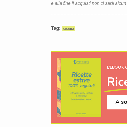
e alla fine li acquisti non ci sarà alcun
Tag:
cicoria
L’EBOOK 
Ric
A so