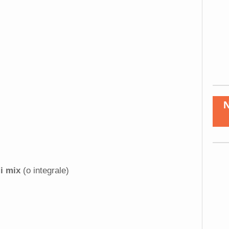
li mix
(o integrale)