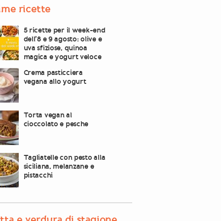
ime ricette
5 ricette per il week-end
dell’8 e 9 agosto: olive e
uva sfiziose, quinoa
magica e yogurt veloce
Crema pasticciera
vegana allo yogurt
Torta vegan al
cioccolato e pesche
Tagliatelle con pesto alla
siciliana, melanzane e
pistacchi
tta e verdura di stagione