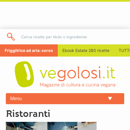
Friggitrice ad aria: corso
Ebook Estate 280 ricette
TUTTI
Menu
ristoranti