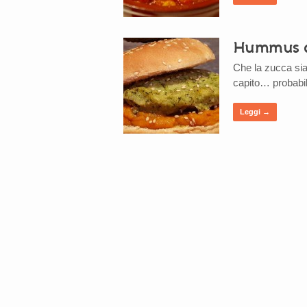
Hummus d
Che la zucca sia
capito… probabil
Leggi →