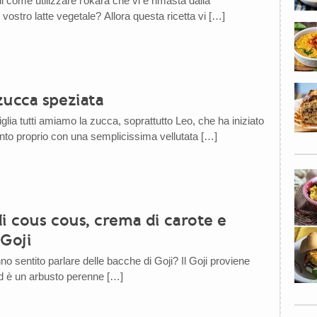
 come utilizzare l’okara che vi è rimasta dalla
vostro latte vegetale? Allora questa ricetta vi […]
zucca speziata
glia tutti amiamo la zucca, soprattutto Leo, che ha iniziato
to proprio con una semplicissima vellutata […]
i cous cous, crema di carote e
 Goji
no sentito parlare delle bacche di Goji? Il Goji proviene
d è un arbusto perenne […]