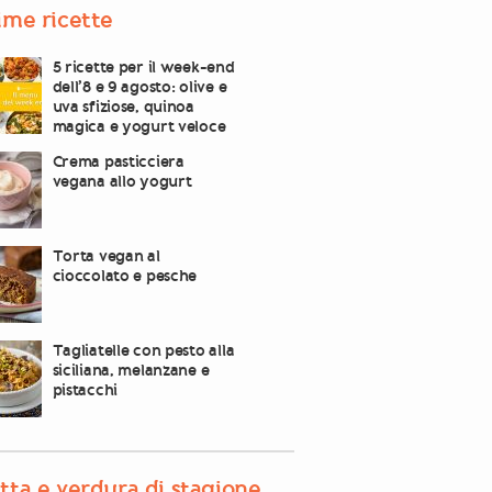
ime ricette
5 ricette per il week-end
dell’8 e 9 agosto: olive e
uva sfiziose, quinoa
magica e yogurt veloce
Crema pasticciera
vegana allo yogurt
Torta vegan al
cioccolato e pesche
Tagliatelle con pesto alla
siciliana, melanzane e
pistacchi
tta e verdura di stagione