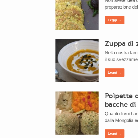
Non avete idea di
preparazione del 
Leggi →
Zuppa di 
Nella nostra fami
il suo svezzamen
Leggi →
Polpette d
bacche di
Quanti di voi han
dalla Mongolia e
Leggi →