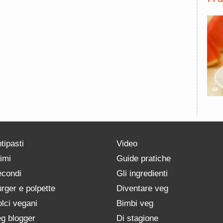
tipasti
Video
imi
Guide pratiche
condi
Gli ingredienti
rger e polpette
Diventare veg
lci vegani
Bimbi veg
g blogger
Di stagione