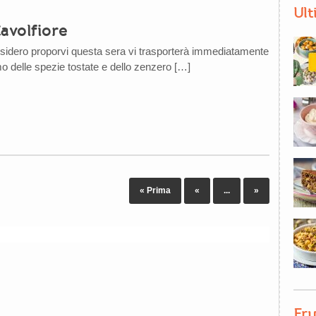
Ult
avolfiore
esidero proporvi questa sera vi trasporterà immediatamente
umo delle spezie tostate e dello zenzero […]
« Prima
«
...
»
Fru