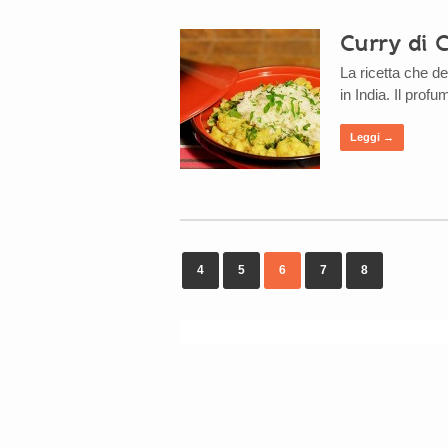
Curry di C
La ricetta che d
in India. Il prof
Leggi →
4
5
6
7
8