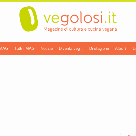
 MAG
Tutti i MAG
Notizie
Diventa veg ↓
Di stagione
Altro ↓
Li