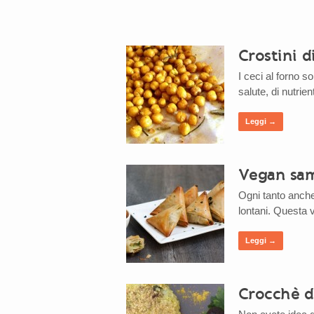
Crostini d
I ceci al forno s
salute, di nutrient
Leggi →
Vegan sa
Ogni tanto anche 
lontani. Questa vo
Leggi →
Crocchè di