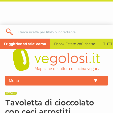
Friggitrice ad aria: corso
Ebook Estate 280 ricette
TUTTI
Menu
VEGAN
Tavoletta di cioccolato
con ceci arrostiti