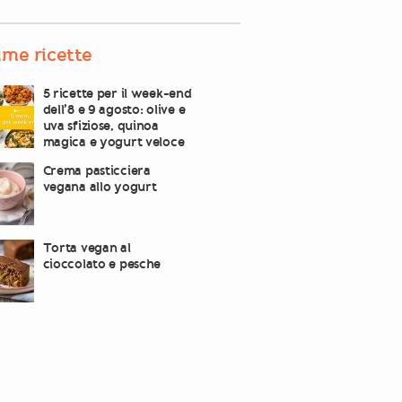
ime ricette
5 ricette per il week-end
dell’8 e 9 agosto: olive e
uva sfiziose, quinoa
magica e yogurt veloce
Crema pasticciera
vegana allo yogurt
Torta vegan al
cioccolato e pesche