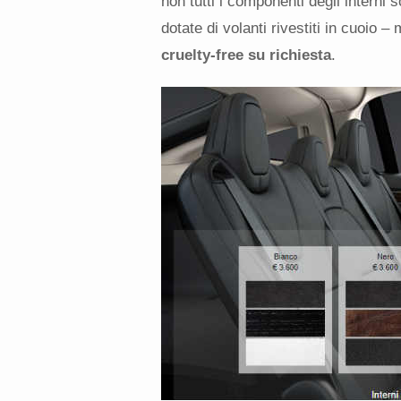
non tutti i componenti degli interni
dotate di volanti rivestiti in cuoio
cruelty-free su richiesta
.