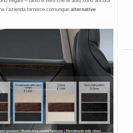
 sono vegani – tanto è vero che le auto sono ancora
 – ma l’azienda fornisce comunque
alternative