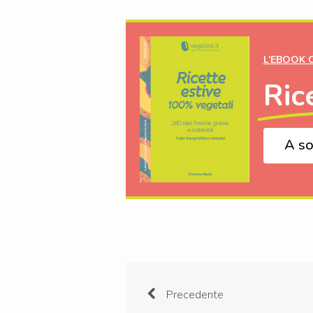
L’EBOOK 
Ric
A so
Precedente