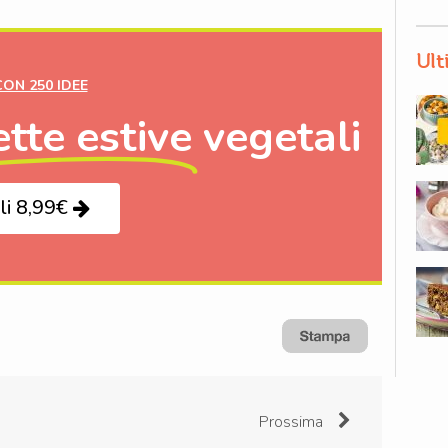
Ult
CON 250 IDEE
ette estive
vegetali
li 8,99€
Prossima