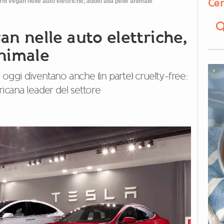
Cer
rni vegan nelle auto elettriche, addio alla pelle animale
gan nelle auto elettriche,
animale
 oggi diventano anche (in parte) cruelty-free:
ricana leader del settore