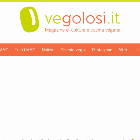
 MAG
Tutti i MAG
Notizie
Diventa veg ↓
Di stagione
Altro ↓
Li