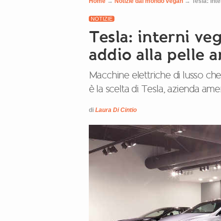
Home
→
Notizie dal mondo vegan
→
Tesla: inte
NOTIZIE
Tesla: interni ve
addio alla pelle 
Macchine elettriche di lusso che
è la scelta di Tesla, azienda ame
di
Laura Di Cintio