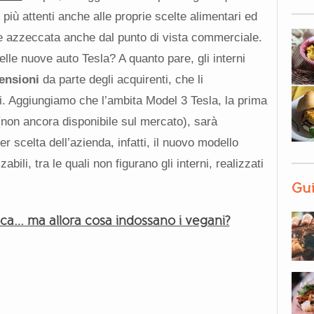
 più attenti anche alle proprie scelte alimentari ed
re azzeccata anche dal punto di vista commerciale.
lle nuove auto Tesla? A quanto pare, gli interni
ensioni
da parte degli acquirenti, che li
li. Aggiungiamo che l’ambita Model 3 Tesla, la prima
(non ancora disponibile sul mercato), sarà
per scelta dell’azienda, infatti, il nuovo modello
bili, tra le quali non figurano gli interni, realizzati
Gui
oca… ma allora cosa indossano i vegani?