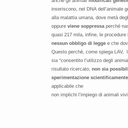
anche gli animali
modificati genet
inseriscono, nel DNA dell’animale ge
alla malattia umana, dove metà deg
oppure
viene soppressa
perché nas
quasi 217 mila, infine, le procedure
nessun obbligo di legge
e che dovr
Questo perché, come spiega LAV, le
sia “consentito l’utilizzo degli animal
risultato ricercato,
non sia
possibil
sperimentazione
scientificamente
applicabile che
non implichi l’impiego di animali vivi