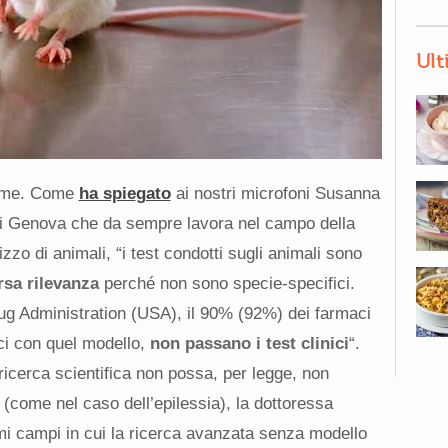
Ult
come. Come
ha spie
gato
ai nostri microfoni Susanna
 di Genova che da sempre lavora nel campo della
zzo di animali,
“i test condotti sugli animali sono
rsa rilevanza
perché non sono specie-specifici.
rug Administration
(USA),
il
90%
(92%)
dei farmaci
aci con quel modello,
non passano i test clinici
“.
ricerca scientifica non possa, per legge, non
 (come nel caso dell’epilessia), la dottoressa
i campi in cui la ricerca avanzata senza modello