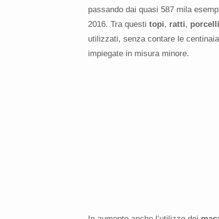
passando dai quasi 587 mila esemplar
2016. Tra questi
topi
,
ratti
,
porcell
utilizzati, senza contare le centinaia
impiegate in misura minore.
In aumento anche l’utilizzo dei
mac