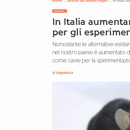
Home
→
Notizie dal mondo vegan
→
In Italia a
ANIMALI
In Italia aumentan
per gli esperiment
Nonostante le alternative esista
nel nostro paese è aumentato dra
come cavie per la sperimentazio
di
Vegolosi.it