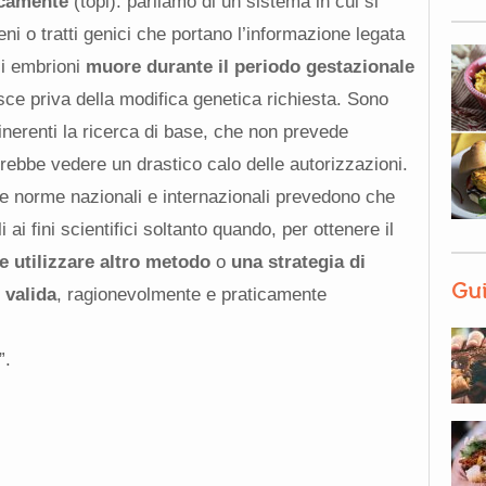
icamente
(topi): parliamo di un sistema in cui si
ni o tratti genici che portano l’informazione legata
li embrioni
muore durante il periodo gestazionale
ce priva della modifica genetica richiesta. Sono
 inerenti la ricerca di base, che non prevede
ebbe vedere un drastico calo delle autorizzazioni.
 norme nazionali e internazionali prevedono che
i ai fini scientifici soltanto quando, per ottenere il
e utilizzare altro metodo
o
una strategia di
Gui
 valida
, ragionevolmente e praticamente
”.