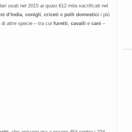
i usati nel 2015 ai quasi 612 mila sacrificati nel
ini d’India
,
conigli
,
criceti
e
polli domestici
i più
 di altre specie – tra cui
furetti
,
cavalli
e
cani
–
achi
, che arrivano ora a essere 454 contro i 224