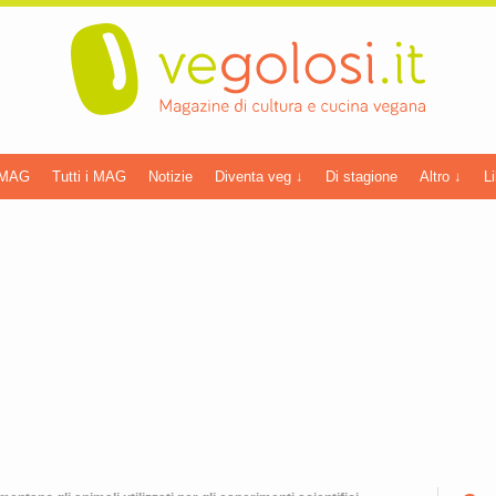
 MAG
Tutti i MAG
Notizie
Diventa veg ↓
Di stagione
Altro ↓
Li