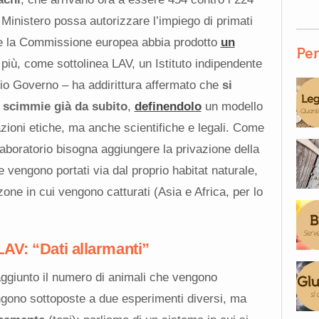
 Ministero possa autorizzare l’impiego di primati
 e la Commissione europea abbia prodotto
un
Per
n più, come sottolinea LAV, un Istituto indipendente
rio Governo – ha addirittura affermato che
si
e scimmie già da subito
,
definendolo
un modello
zioni etiche, ma anche scientifiche e legali. Come
 laboratorio bisogna aggiungere la privazione della
he vengono portati via dal proprio habitat naturale,
zone in cui vengono catturati (Asia e Africa, per lo
AV: “Dati allarmanti”
 aggiunto il numero di animali che vengono
ngono sottoposte a due esperimenti diversi, ma