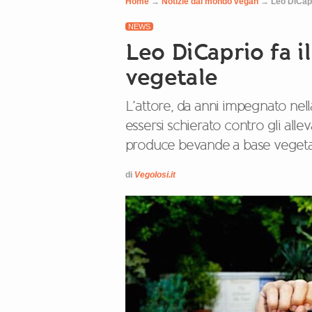
Home
→
Notizie dal mondo vegan
→
Leo DiCapri
NEWS
Leo DiCaprio fa il
vegetale
L’attore, da anni impegnato nell
essersi schierato contro gli alle
produce bevande a base vegeta
di
Vegolosi.it