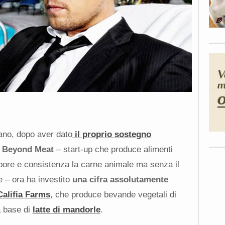
cano, dopo aver dato
il proprio sostegno
e
Beyond Meat
– start-up che produce alimenti
pore e consistenza la carne animale ma senza il
e – ora ha investito
una cifra assolutamente
Califia Farms
, che produce bevande vegetali di
a base di
latte di mandorle
.