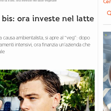
Cer
o fa il bis: ora investe nel latte vegetale
 bis: ora investe nel latte
a causa ambientalista, si apre al “veg”: dopo
vamenti intensivi, ora finanzia un’azienda che
le