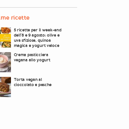
ime ricette
5 ricette per il week-end
dell’8 e 9 agosto: olive e
uva sfiziose, quinoa
magica e yogurt veloce
Crema pasticciera
vegana allo yogurt
Torta vegan al
cioccolato e pesche