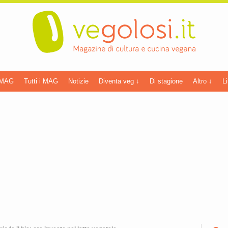
 MAG
Tutti i MAG
Notizie
Diventa veg ↓
Di stagione
Altro ↓
Li