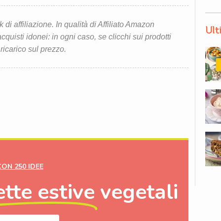
i affiliazione. In qualità di Affiliato Amazon
Ult
quisti idonei: in ogni caso, se clicchi sui prodotti
 ricarico sul prezzo.
CON 250 IDEE
ette estive
vegetali