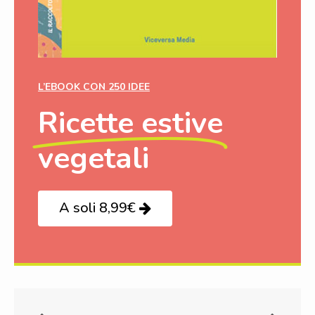
L’EBOOK CON 250 IDEE
Ricette estive
vegetali
A soli 8,99€