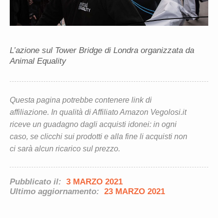
L’azione sul Tower Bridge di Londra organizzata da
Animal Equality
Questa pagina potrebbe contenere link di
affiliazione. In qualità di Affiliato Amazon Vegolosi.it
riceve un guadagno dagli acquisti idonei: in ogni
caso, se clicchi sui prodotti e alla fine li acquisti non
ci sarà alcun ricarico sul prezzo.
Pubblicato il:
3 MARZO 2021
Ultimo aggiornamento:
23 MARZO 2021