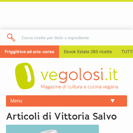
Friggitrice ad aria: corso
Ebook Estate 280 ricette
TUTTI
Menu
Articoli di Vittoria Salvo