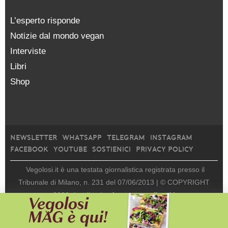
L’esperto risponde
Notizie dal mondo vegan
Interviste
Libri
Shop
NEWSLETTER
WHATSAPP
TELEGRAM
INSTAGRAM
FACEBOOK
YOUTUBE
SOSTIENICI
PRIVACY POLICY
Vegolosi.it è una testata giornalistica registrata presso il
Tribunale di Milano, n. 231 del 07/06/2013 |
© COPYRIGHT
2026
|
edito da
viceversa media srl |