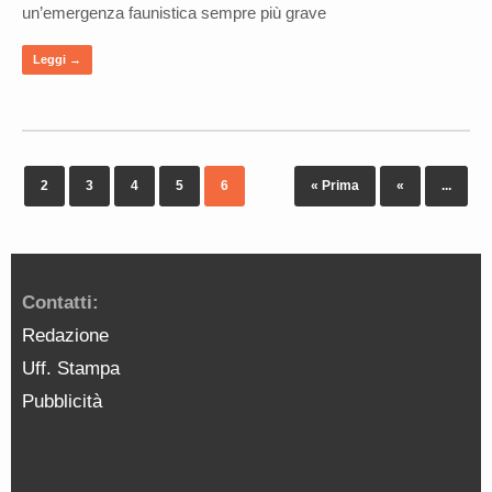
un’emergenza faunistica sempre più grave
Leggi →
2
3
4
5
6
« Prima
«
...
Contatti:
Redazione
Uff. Stampa
Pubblicità