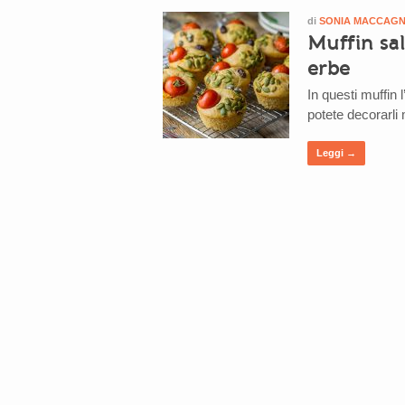
di
SONIA MACCAG
Muffin sa
erbe
In questi muffin 
potete decorarli
Leggi →