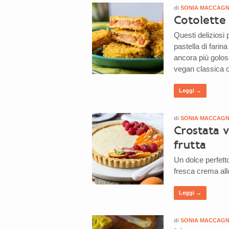
di
SONIA MACCAG
Cotolette
Questi delizios
pastella di farina
ancora più golos
vegan classica o
Leggi →
di
SONIA MACCAG
Crostata v
frutta
Un dolce perfetto
fresca crema allo
Leggi →
di
SONIA MACCAG