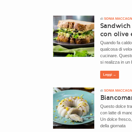
di
SONIA MACCAG
Sandwich 
con olive 
Quando fa caldo 
qualcosa di velo
cucinare. Quest
si realizza in un
Leggi →
di
SONIA MACCAG
Biancoman
Questo dolce tra
con latte di man
Un dolce fresco,
della giornata