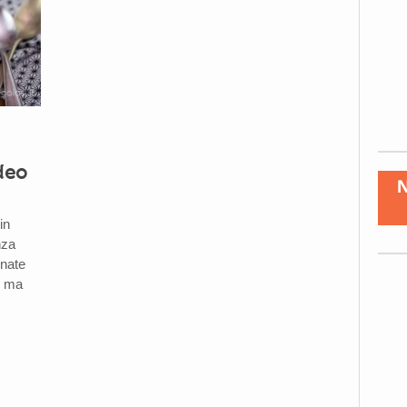
deo
in
nza
rnate
i ma