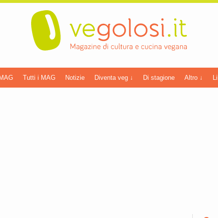
 MAG
Tutti i MAG
Notizie
Diventa veg ↓
Di stagione
Altro ↓
Li