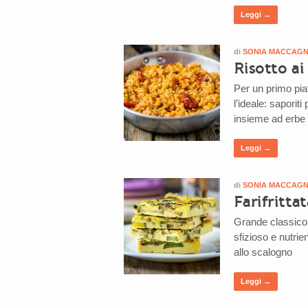
Leggi →
di
SONIA MACCAG
Risotto a
Per un primo piat
l’ideale: saporit
insieme ad erbe 
Leggi →
di
SONIA MACCAG
Farifritta
Grande classico d
sfizioso e nutrie
allo scalogno
Leggi →