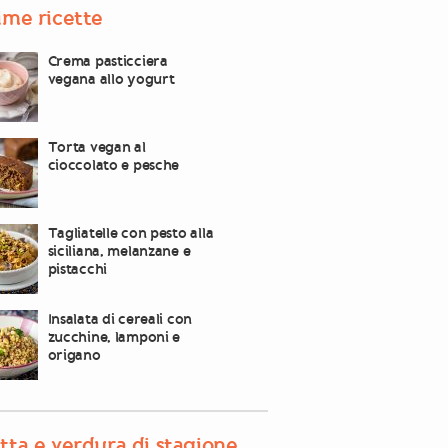
ime ricette
Crema pasticciera
vegana allo yogurt
Torta vegan al
cioccolato e pesche
Tagliatelle con pesto alla
siciliana, melanzane e
pistacchi
Insalata di cereali con
zucchine, lamponi e
origano
tta e verdura di stagione