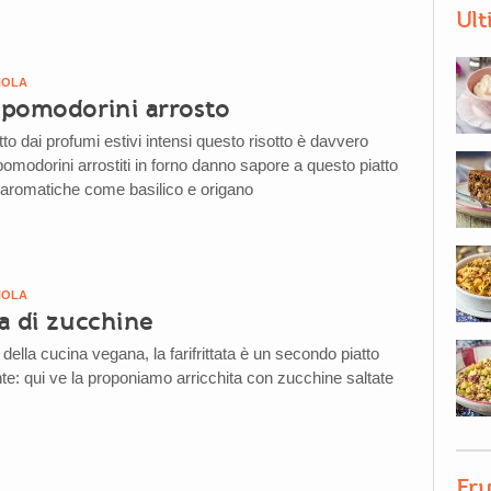
Ult
NOLA
i pomodorini arrosto
to dai profumi estivi intensi questo risotto è davvero
i pomodorini arrostiti in forno danno sapore a questo piatto
aromatiche come basilico e origano
NOLA
ta di zucchine
ella cucina vegana, la farifrittata è un secondo piatto
nte: qui ve la proponiamo arricchita con zucchine saltate
Fru