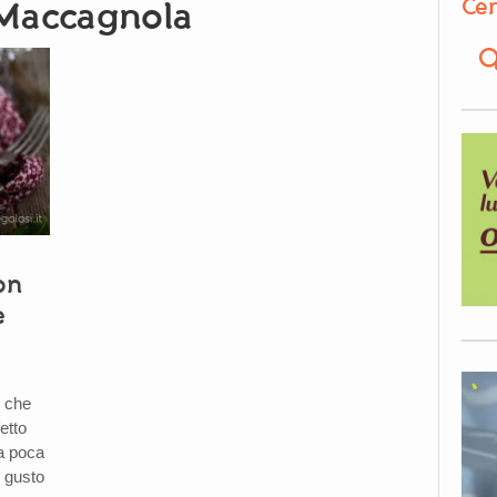
Cer
 Maccagnola
on
e
o che
fetto
ha poca
l gusto