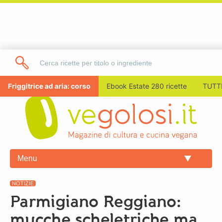
Friggitrice ad aria: corso
Ebook Estate 280 ricette
TUTTI
Menu
NOTIZIE
Parmigiano Reggiano:
mucche scheletriche ma