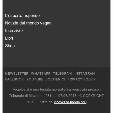
L’esperto risponde
Notizie dal mondo vegan
Interviste
Libri
Shop
NEWSLETTER
WHATSAPP
TELEGRAM
INSTAGRAM
FACEBOOK
YOUTUBE
SOSTIENICI
PRIVACY POLICY
Vegolosi.it è una testata giornalistica registrata presso il
Tribunale di Milano, n. 231 del 07/06/2013 |
© COPYRIGHT
2026
|
edito da
viceversa media srl |