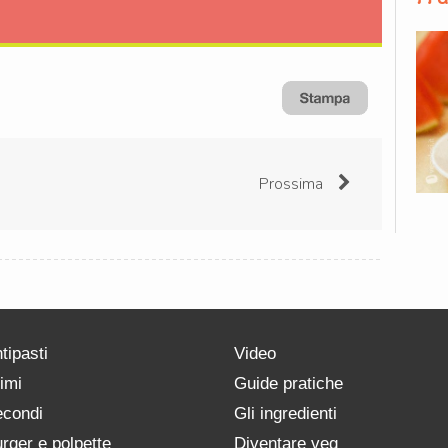
Prossima
tipasti
Video
imi
Guide pratiche
condi
Gli ingredienti
rger e polpette
Diventare veg