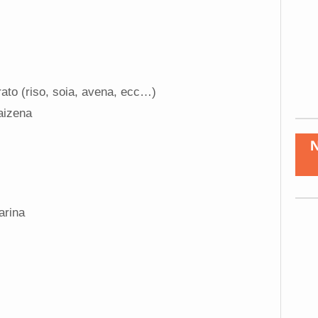
rato (riso, soia, avena, ecc…)
aizena
arina