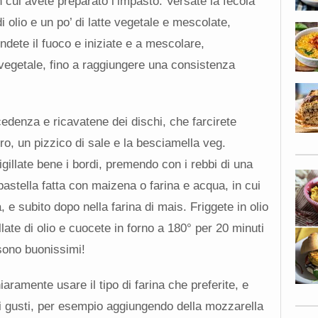
n cui avete preparato l’impasto. Versate la fecola
i olio e un po’ di latte vegetale e mescolate,
dete il fuoco e iniziate e a mescolare,
vegetale, fino a raggiungere una consistenza
edenza e ricavatene dei dischi, che farcirete
ro, un pizzico di sale e la besciamella veg.
gillate bene i bordi, premendo con i rebbi di una
 pastella fatta con maizena o farina e acqua, in cui
 e subito dopo nella farina di mais. Friggete in olio
late di olio e cuocete in forno a 180° per 20 minuti
 sono buonissimi!
aramente usare il tipo di farina che preferite, e
ri gusti, per esempio aggiungendo della mozzarella