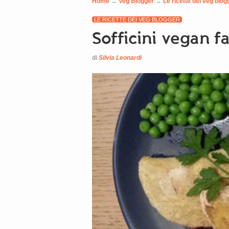
Home
→
Veg Blogger
→
Le ricette dei veg blog
LE RICETTE DEI VEG BLOGGER
Sofficini vegan fa
di
Silvia Leonardi