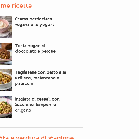
ime ricette
Crema pasticciera
vegana allo yogurt
Torta vegan al
cioccolato e pesche
Tagliatelle con pesto alla
siciliana, melanzane e
pistacchi
Insalata di cereali con
zucchine, lamponi e
origano
tta e verdura di stagione