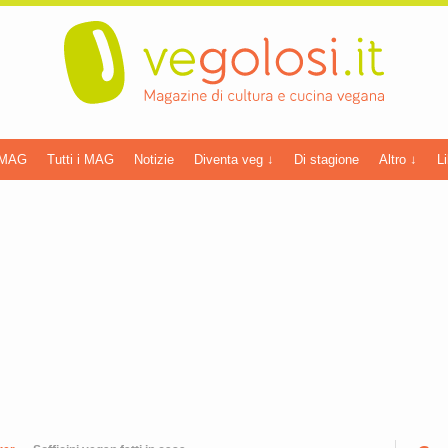
 MAG
Tutti i MAG
Notizie
Diventa veg ↓
Di stagione
Altro ↓
Li