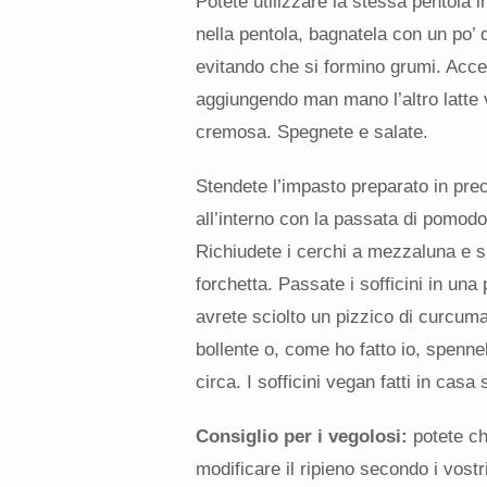
Potete utilizzare la stessa pentola i
nella pentola, bagnatela con un po’ d
evitando che si formino grumi. Accen
aggiungendo man mano l’altro latte 
cremosa. Spegnete e salate.
Stendete l’impasto preparato in prec
all’interno con la passata di pomodo
Richiudete i cerchi a mezzaluna e si
forchetta. Passate i sofficini in una
avrete sciolto un pizzico di curcuma,
bollente o, come ho fatto io, spennel
circa. I sofficini vegan fatti in casa
Consiglio per i vegolosi:
potete chi
modificare il ripieno secondo i vost