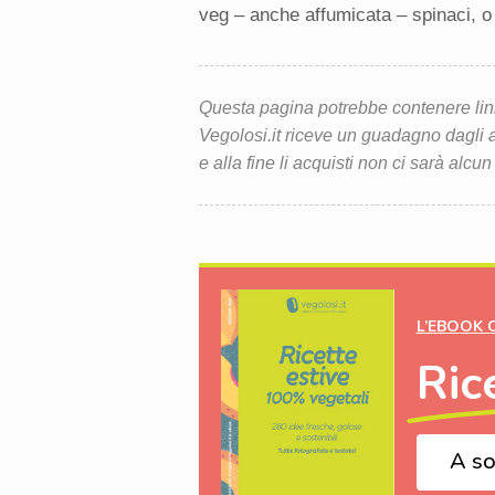
veg – anche affumicata – spinaci, o 
Questa pagina potrebbe contenere link d
Vegolosi.it riceve un guadagno dagli ac
e alla fine li acquisti non ci sarà alcun
L’EBOOK 
Ric
A so