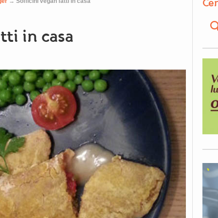
Cer
ger
→
Sofficini vegan fatti in casa
tti in casa