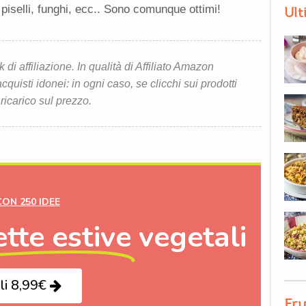
piselli, funghi, ecc.. Sono comunque ottimi!
Ult
i affiliazione. In qualità di Affiliato Amazon
quisti idonei: in ogni caso, se clicchi sui prodotti
 ricarico sul prezzo.
CON 250 IDEE
ette estive
vegetali
li 8,99€
Fru