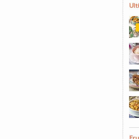
Ult
Fru