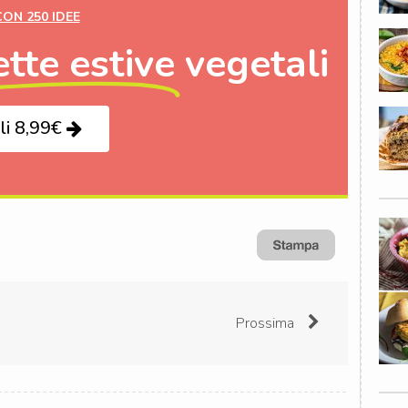
CON 250 IDEE
ette estive
vegetali
li 8,99€
Prossima