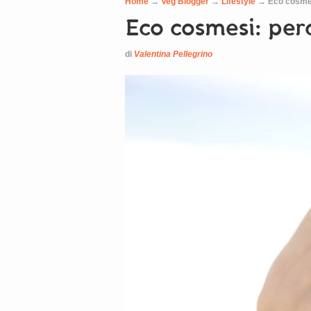
Home
→
Veg Blogger
→
Lifestyle
→
Eco cosmesi
Eco cosmesi: perc
di
Valentina Pellegrino