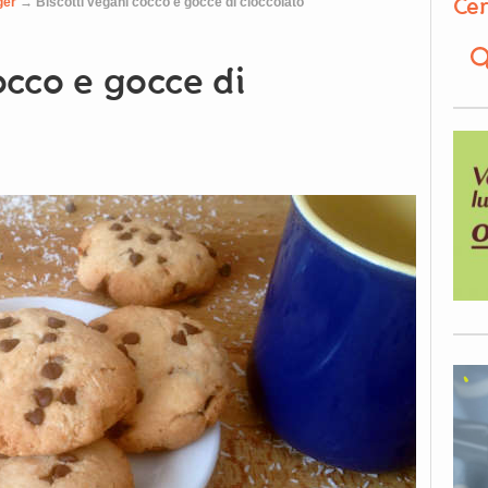
Cer
ger
→
Biscotti vegani cocco e gocce di cioccolato
occo e gocce di