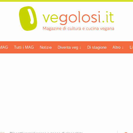
 MAG
Tutti i MAG
Notizie
Diventa veg ↓
Di stagione
Altro ↓
Li