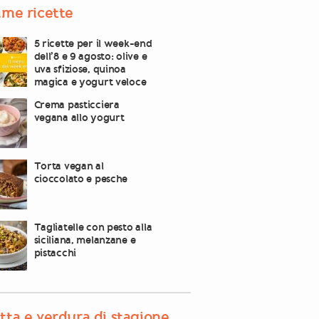
ime ricette
5 ricette per il week-end
dell’8 e 9 agosto: olive e
uva sfiziose, quinoa
magica e yogurt veloce
Crema pasticciera
vegana allo yogurt
Torta vegan al
cioccolato e pesche
Tagliatelle con pesto alla
siciliana, melanzane e
pistacchi
tta e verdura di stagione