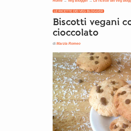
Home
→
Veg Blogger
→
Le ricette dei veg blog
LE RICETTE DEI VEG BLOGGER
Biscotti vegani c
cioccolato
di
Marzia Romeo