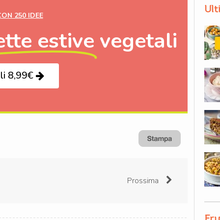
Ult
CON 250 IDEE
ette estive
vegetali
li 8,99€
Prossima
Fru