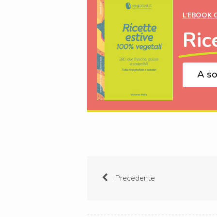
L’EBOOK 
Ric
A so
Precedente