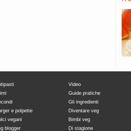
tipasti
Video
imi
Guide pratiche
condi
Gli ingredienti
rger e polpette
Diventare veg
lci vegani
Bimbi veg
g blogger
Di stagione