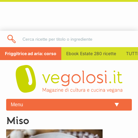
Friggitrice ad aria: corso
Ebook Estate 280 ricette
TUTTI
Menu
miso