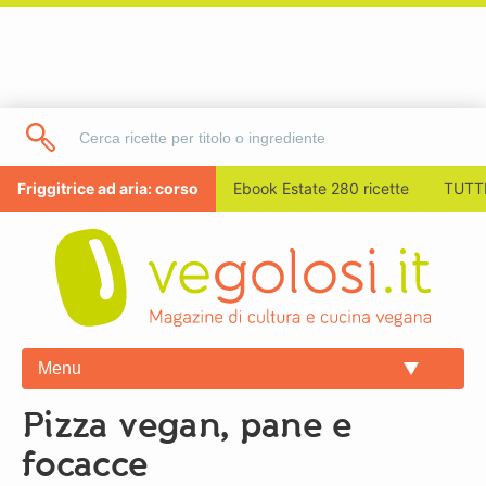
Friggitrice ad aria: corso
Ebook Estate 280 ricette
TUTTI
Menu
Pizza vegan, pane e
focacce