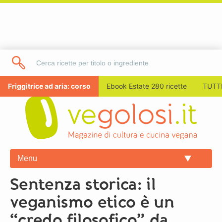
Friggitrice ad aria: corso
Ebook Estate 280 ricette
TUTTI
Menu
Sentenza storica: il
veganismo etico è un
“credo filosofico” da