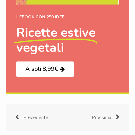
L’EBOOK CON 250 IDEE
Ricette estive
vegetali
A soli 8,99€
Precedente
Prossima