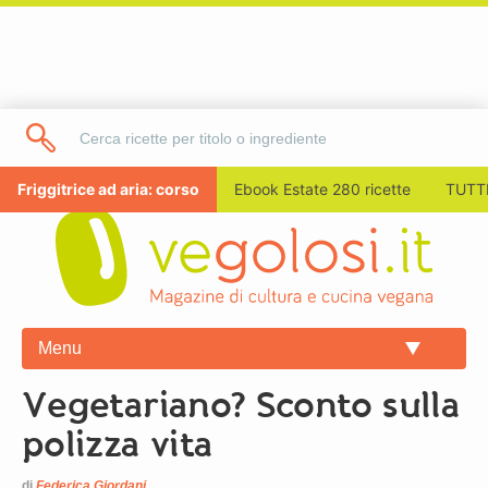
Friggitrice ad aria: corso
Ebook Estate 280 ricette
TUTTI
Menu
Vegetariano? Sconto sulla
polizza vita
di
Federica Giordani