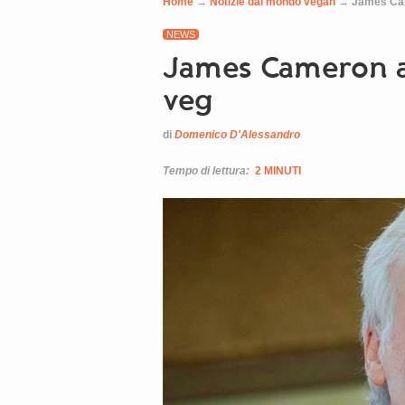
Home
→
Notizie dal mondo vegan
→
James Cam
NEWS
James Cameron a
veg
di
Domenico D'Alessandro
Tempo di lettura:
2 MINUTI