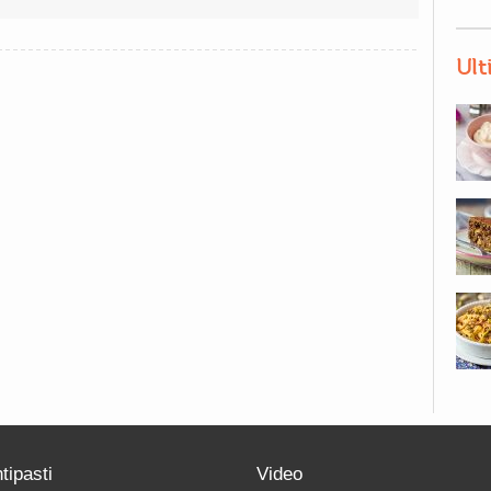
Ult
tipasti
Video