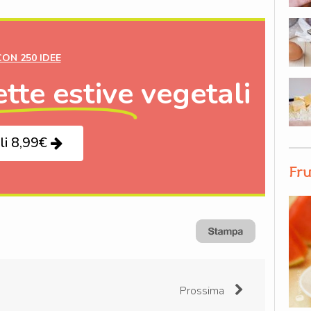
CON 250 IDEE
ette estive
vegetali
li 8,99€
Fru
Prossima