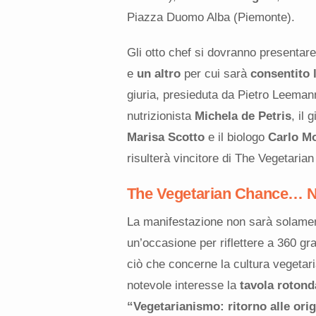
Piazza Duomo Alba (Piemonte).
Gli otto chef si dovranno presentar
e
un altro
per cui sarà
consentito l
giuria, presieduta da Pietro Leemann
nutrizionista
Michela de Petris
, il 
Marisa Scotto
e il biologo
Carlo M
risulterà vincitore di The Vegetari
The Vegetarian Chance… N
La manifestazione non sarà solamen
un’occasione per riflettere a 360 gra
ciò che concerne la cultura vegetar
notevole interesse la
tavola rotond
“Vegetarianismo: ritorno alle orig