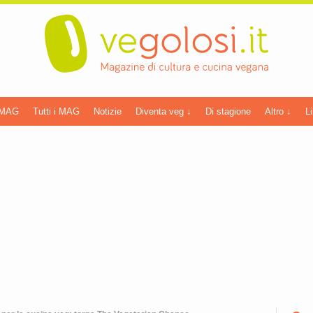
 MAG
Tutti i MAG
Notizie
Diventa veg ↓
Di stagione
Altro ↓
Li