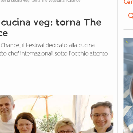
Cer
 per la cucina veg: torna The Vegetarian Chance
 cucina veg: torna The
ce
ance, il Festival dedicato alla cucina
to chef internazionali sotto l’occhio attento