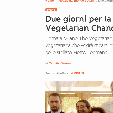
Home
→
Notizie dal mondo vegan
→
Due giorni
EVENTI
Due giorni per la
Vegetarian Chan
Torna a Milano The Vegetarian Ch
vegetariana che vedrà sfidarsi ot
dello stellato Pietro Leemann.
di
Camilla Gaetano
Tempo di lettura:
4 MINUTI