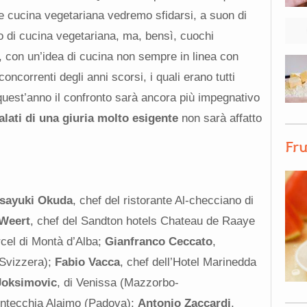
a e cucina vegetariana vedremo sfidarsi, a suon di
po di cucina vegetariana, ma, bensì, cuochi
, con un’idea di cucina non sempre in linea con
oncorrenti degli anni scorsi, i quali erano tutti
i quest’anno il confronto sarà ancora più impegnativo
alati di una giuria molto esigente
non sarà affatto
Fru
sayuki Okuda
, chef del ristorante Al-checciano di
 Weert
, chef del Sandton hotels Chateau de Raaye
rcel di Montà d’Alba;
Gianfranco Ceccato
,
(Svizzera);
Fabio Vacca
, chef dell’Hotel Marinedda
Joksimovic
, di Venissa (Mazzorbo-
ntecchia Alajmo (Padova);
Antonio Zaccardi
,