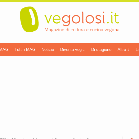
 MAG
Tutti i MAG
Notizie
Diventa veg ↓
Di stagione
Altro ↓
Li