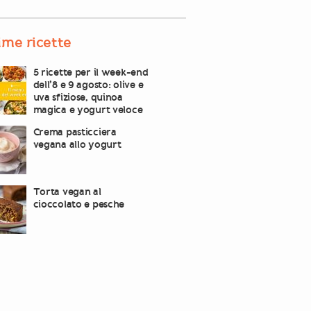
ime ricette
5 ricette per il week-end
dell’8 e 9 agosto: olive e
uva sfiziose, quinoa
magica e yogurt veloce
Crema pasticciera
vegana allo yogurt
Torta vegan al
cioccolato e pesche