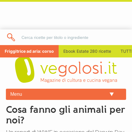
Friggitrice ad aria: corso
Ebook Estate 280 ricette
TUTTI
Menu
Cosa fanno gli animali per
noi?