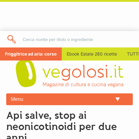
Friggitrice ad aria: corso
Ebook Estate 280 ricette
TUTTI
Menu
Api salve, stop ai
neonicotinoidi per due
anni