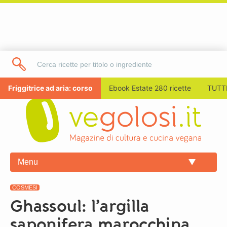
Friggitrice ad aria: corso
Ebook Estate 280 ricette
TUTTI
Menu
COSMESI
Ghassoul: l’argilla
saponifera marocchina