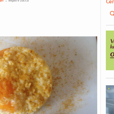
Cer
ger
→
Miglio e zucca