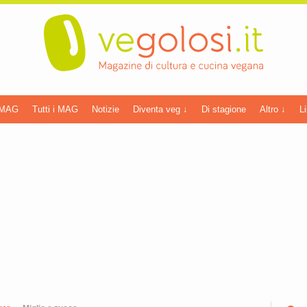
 MAG
Tutti i MAG
Notizie
Diventa veg ↓
Di stagione
Altro ↓
Li