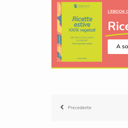
L’EBOOK 
Ric
A so
Precedente