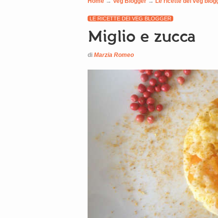
Home
→
Veg Blogger
→
Le ricette dei veg blog
LE RICETTE DEI VEG BLOGGER
Miglio e zucca
di
Marzia Romeo