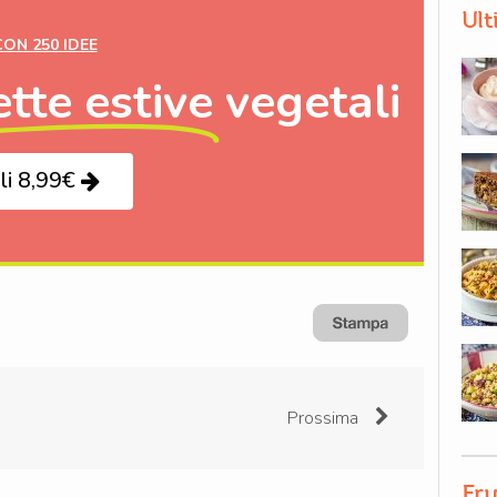
Ult
CON 250 IDEE
ette estive
vegetali
li 8,99€
Prossima
Fru