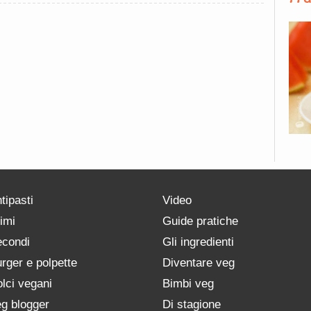
tipasti
Video
imi
Guide pratiche
condi
Gli ingredienti
rger e polpette
Diventare veg
lci vegani
Bimbi veg
g blogger
Di stagione