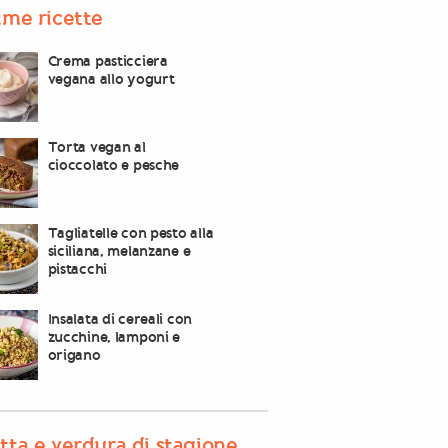
ime ricette
Crema pasticciera
vegana allo yogurt
Torta vegan al
cioccolato e pesche
Tagliatelle con pesto alla
siciliana, melanzane e
pistacchi
Insalata di cereali con
zucchine, lamponi e
origano
tta e verdura di stagione