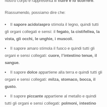
nostro corpo e rappresenta
il fluire e lo scorrere
.
Riassumendo, possiamo dire che:
Il
sapore acido/aspro
stimola il legno, quindi tutti
gli organi collegati e sensi: il
fegato, la cistifellea, la
vista, gli occhi, le unghie, i muscoli.
Il sapore amaro stimola il fuoco e quindi tutti gli
organi e sensi collegati:
cuore, l’intestino tenue, il
sangue.
Il sapore
dolce
appartiene alla terra e quindi tutti gli
organi e sensi collegati:
milza, stomaco, bocca, il
gusto.
Il sapore
piccante
appartiene al metallo e quindi
tutti gli organi e sensi collegati:
polmoni, intestino