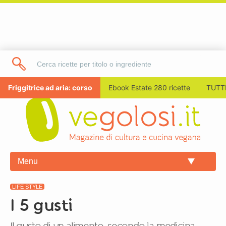
Friggitrice ad aria: corso
Ebook Estate 280 ricette
TUTTI
Menu
LIFE STYLE
I 5 gusti