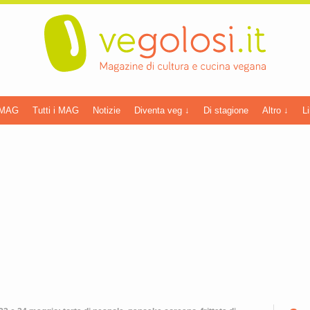
 MAG
Tutti i MAG
Notizie
Diventa veg ↓
Di stagione
Altro ↓
Li