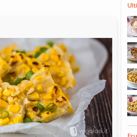
Ult
Fru