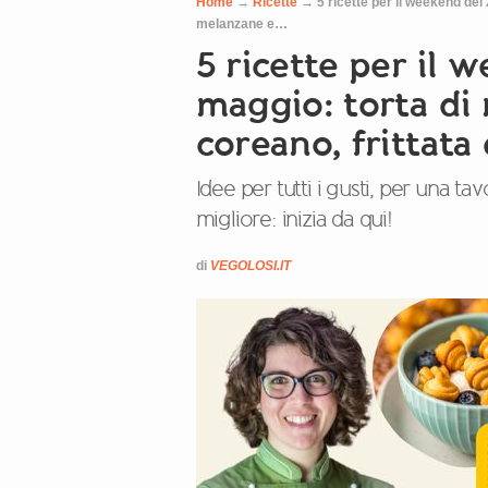
Home
→
Ricette
→
5 ricette per il weekend del
melanzane e…
5 ricette per il 
maggio: torta di
coreano, frittat
Idee per tutti i gusti, per una ta
migliore: inizia da qui!
di
VEGOLOSI.IT