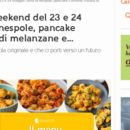
Cer
 23 e 24 maggio: torta di nespole, pancake coreano, frittata di
weekend del 23 e 24
 nespole, pancake
a di melanzane e…
vola originale e che ci porti verso un futuro