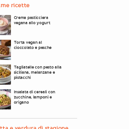
ime ricette
Crema pasticciera
vegana allo yogurt
Torta vegan al
cioccolato e pesche
Tagliatelle con pesto alla
siciliana, melanzane e
pistacchi
Insalata di cereali con
zucchine, lamponi e
origano
tta e verdura di stagione