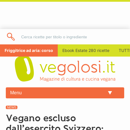
Friggitrice ad aria: corso
Ebook Estate 280 ricette
TUTTI
Menu
NEWS
Vegano escluso
dall’esercito Svizzero: