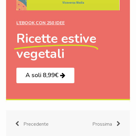
L’EBOOK CON 250 IDEE
Ricette estive
vegetali
A soli 8,99€
Precedente
Prossima