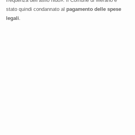
frequenza dell’asilo nido». Il Comune di Merano è
stato quindi condannato al
pagamento delle spese
legali
.