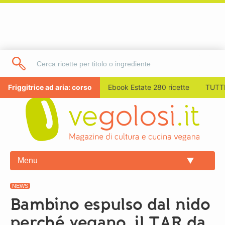
Friggitrice ad aria: corso
Ebook Estate 280 ricette
TUTTI
Menu
NEWS
Bambino espulso dal nido
perché vegano, il TAR da