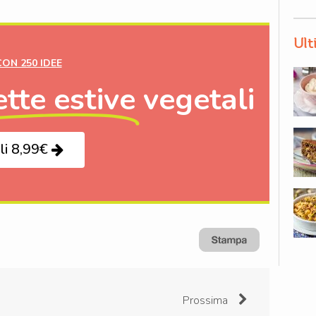
Ult
CON 250 IDEE
ette estive
vegetali
li 8,99€
Prossima