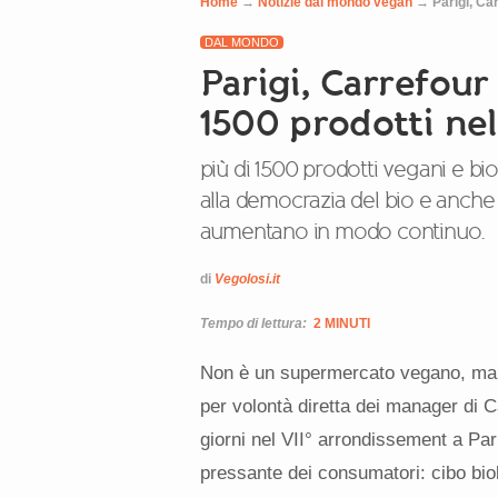
Home
→
Notizie dal mondo vegan
→
Parigi, Ca
DAL MONDO
Parigi, Carrefour
1500 prodotti ne
più di 1500 prodotti vegani e bi
alla democrazia del bio e anche i
aumentano in modo continuo.
di
Vegolosi.it
Tempo di lettura:
2 MINUTI
Non è un supermercato vegano, ma un 
per volontà diretta dei manager di C
giorni nel VII° arrondissement a Par
pressante dei consumatori: cibo biolo