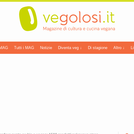
 MAG
Tutti i MAG
Notizie
Diventa veg ↓
Di stagione
Altro ↓
Li