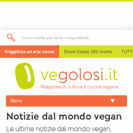
Friggitrice ad aria: corso
Ebook Estate 280 ricette
TUTTI
Menu
Notizie dal mondo vegan
Le ultime notizie dal mondo vegan,