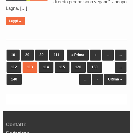
di certo perché sono vegano”. Jacopo
Lagna, […]
Leggi →
10
20
30
111
« Prima
«
...
...
112
113
114
115
120
130
...
140
...
»
Ultima »
Contatti: