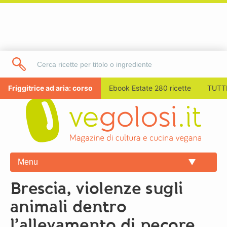
Friggitrice ad aria: corso
Ebook Estate 280 ricette
TUTTI
Menu
Brescia, violenze sugli
animali dentro
l’allevamento di pecore