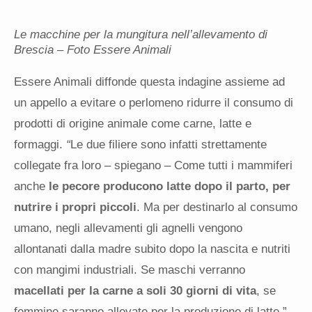
Le macchine per la mungitura nell’allevamento di
Brescia – Foto Essere Animali
Essere Ani
ma
li diffonde questa indagine assieme ad
un appello a evitare o perlomeno ridurre il consumo di
prodotti di origine animale come carne, latte e
formaggi.
“
Le due filiere sono infatti strettamente
collegate fra loro – spiegano – Come tutti i
ma
mmiferi
anche
le pecore producono latte dopo il parto, per
nutrire i propri piccoli
. Ma per destinarlo al consumo
umano, negli allevamenti gli agnelli vengono
allontanati dalla madre subito dopo la nascita e nutriti
con mangimi industriali. Se maschi verranno
macellati per la carne a soli 30 giorni di vita
, se
femmine saranno allevate per la produzione di latte.”