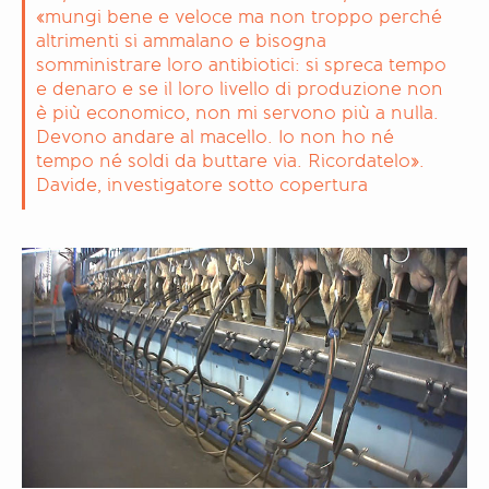
«mungi bene e veloce ma non troppo perché
altrimenti si ammalano e bisogna
somministrare loro antibiotici: si spreca tempo
e denaro e se il loro livello di produzione non
è più economico, non mi servono più a nulla.
Devono andare al macello. Io non ho né
tempo né soldi da buttare via. Ricordatelo».
Davide, investigatore sotto copertura