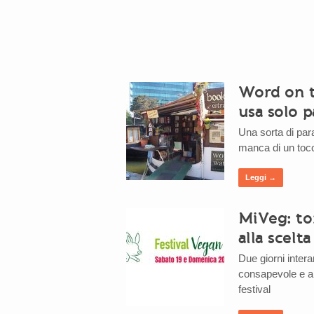
Word on th
usa solo p
Una sorta di parad
manca di un toc
Leggi →
MiVeg: tor
alla scelt
Due giorni intera
consapevole e al 
festival