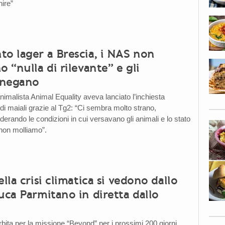
nire”
to lager a Brescia, i NAS non
o “nulla di rilevante” e gli
i negano
nimalista Animal Equality aveva lanciato l’inchiesta
di maiali grazie al Tg2: “Ci sembra molto strano,
derando le condizioni in cui versavano gli animali e lo stato
 non molliamo”.
ella crisi climatica si vedono dallo
uca Parmitano in diretta dallo
rbita per la missione “Beyond” per i prossimi 200 giorni,