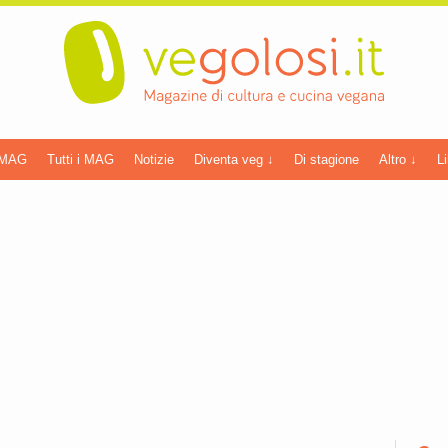
 MAG
Tutti i MAG
Notizie
Diventa veg ↓
Di stagione
Altro ↓
Li