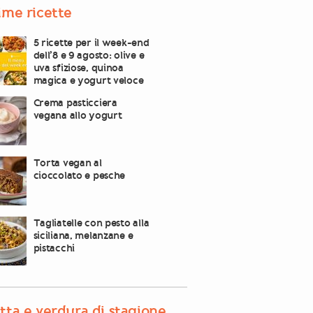
ime ricette
5 ricette per il week-end
dell’8 e 9 agosto: olive e
uva sfiziose, quinoa
magica e yogurt veloce
Crema pasticciera
vegana allo yogurt
Torta vegan al
cioccolato e pesche
Tagliatelle con pesto alla
siciliana, melanzane e
pistacchi
tta e verdura di stagione