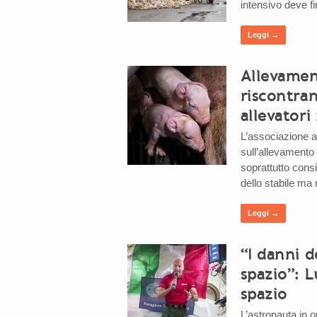
intensivo deve fi
Leggi →
Allevamen
riscontran
allevator
L’associazione a
sull’allevamento 
soprattutto consi
dello stabile ma
Leggi →
“I danni d
spazio”: L
spazio
L’astronauta in o