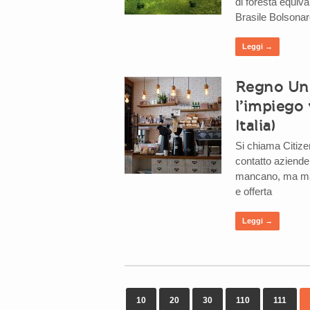
di foresta equiva
Brasile Bolsonar
Leggi →
Regno Uni
l’impiego
Italia)
Si chiama Citizen
contatto aziende 
mancano, ma manc
e offerta
Leggi →
10
20
30
110
111