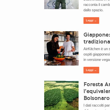
racconta il camb
dallo spazio.
Leggi →
Giappone:
tradiziona
AirKitchen è un 
ospiti giapponesi
in versione vega
Leggi →
Foresta A
l’equivale
Bolsonaro
I dati raccolti p