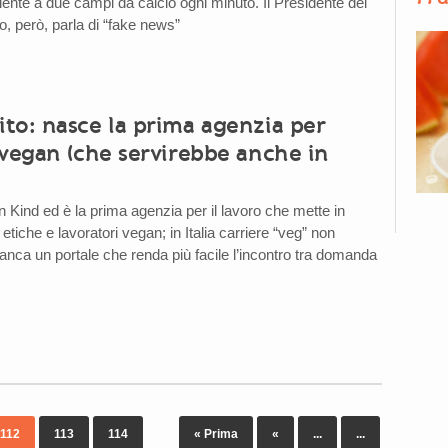
lente a due campi da calcio ogni minuto. Il Presidente del
o, però, parla di “fake news”
to: nasce la prima agenzia per
 vegan (che servirebbe anche in
 Kind ed è la prima agenzia per il lavoro che mette in
etiche e lavoratori vegan; in Italia carriere “veg” non
a un portale che renda più facile l’incontro tra domanda
112
113
114
« Prima
«
...
...