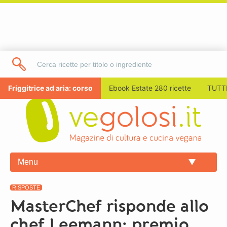
Friggitrice ad aria: corso
Ebook Estate 280 ricette
TUTTI
Menu
RISPOSTE
MasterChef risponde allo
chef Leemann: premio