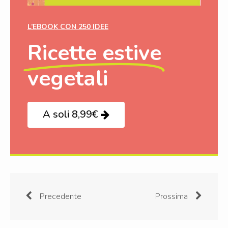
L’EBOOK CON 250 IDEE
Ricette estive
vegetali
A soli 8,99€
Precedente
Prossima