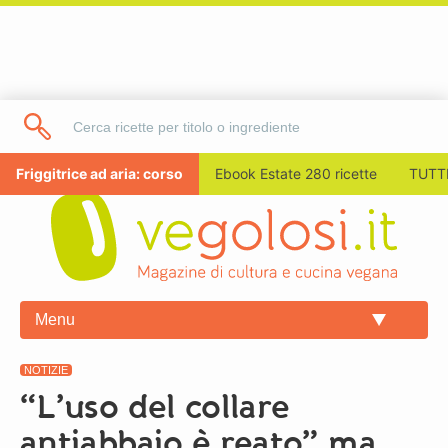
Friggitrice ad aria: corso
Ebook Estate 280 ricette
TUTTI
Menu
NOTIZIE
“L’uso del collare
antiabbaio è reato” ma