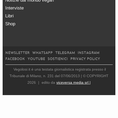
Notizie dal mondo vegan
Interviste
Libri
Shop
NEWSLETTER
WHATSAPP
TELEGRAM
INSTAGRAM
FACEBOOK
YOUTUBE
SOSTIENICI
PRIVACY POLICY
Vegolosi.it è una testata giornalistica registrata presso il
Tribunale di Milano, n. 231 del 07/06/2013 |
© COPYRIGHT
2026
|
edito da
viceversa media srl |