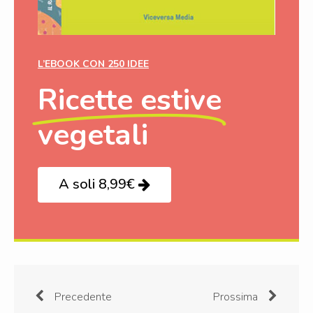
L’EBOOK CON 250 IDEE
Ricette estive
vegetali
A soli 8,99€
Precedente
Prossima