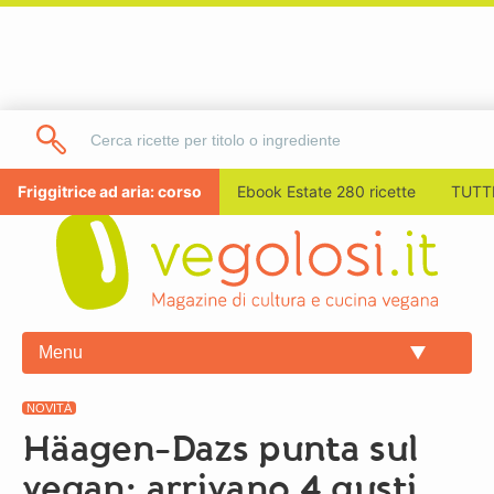
Friggitrice ad aria: corso
Ebook Estate 280 ricette
TUTTI
Menu
NOVITÀ
Häagen-Dazs punta sul
vegan: arrivano 4 gusti