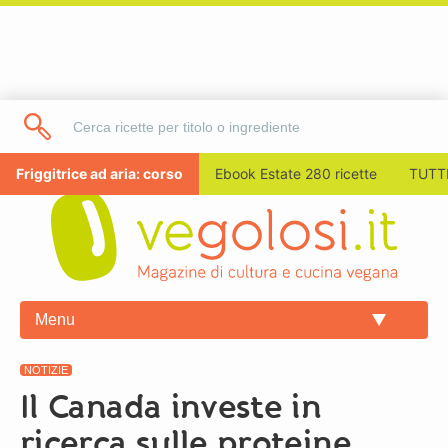
Friggitrice ad aria: corso
Ebook Estate 280 ricette
TUTTI
Menu
NOTIZIE
Il Canada investe in
ricerca sulle proteine