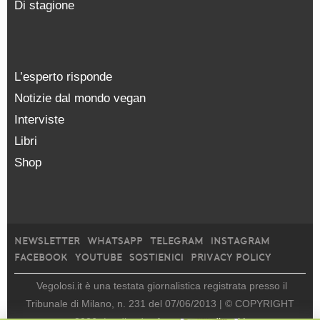
Di stagione
L’esperto risponde
Notizie dal mondo vegan
Interviste
Libri
Shop
NEWSLETTER
WHATSAPP
TELEGRAM
INSTAGRAM
FACEBOOK
YOUTUBE
SOSTIENICI
PRIVACY POLICY
Vegolosi.it è una testata giornalistica registrata presso il
Tribunale di Milano, n. 231 del 07/06/2013 |
© COPYRIGHT