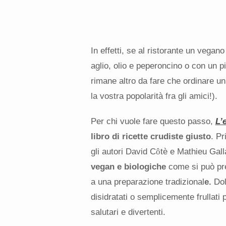
In effetti, se al ristorante un vega
aglio, olio e peperoncino o con un p
rimane altro da fare che ordinare u
la vostra popolarità fra gli amici!).
Per chi vuole fare questo passo,
L’
libro di ricette crudiste giusto
. Pr
gli autori David C
ô
tè e Mathieu Gal
vegan e biologiche
come si può pre
a una preparazione tradizional
e.
Dol
disidratati o semplicemente frullati p
salutari e divertenti.