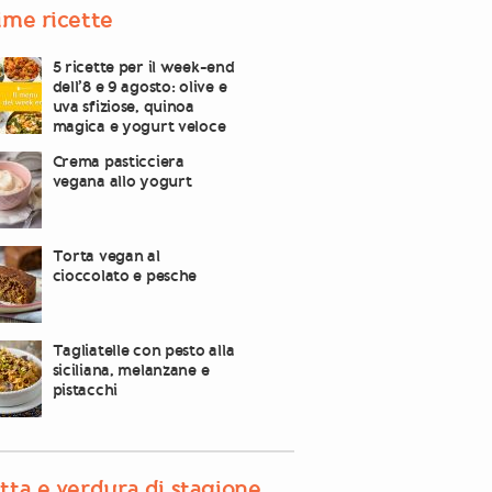
ime ricette
5 ricette per il week-end
dell’8 e 9 agosto: olive e
uva sfiziose, quinoa
magica e yogurt veloce
Crema pasticciera
vegana allo yogurt
Torta vegan al
cioccolato e pesche
Tagliatelle con pesto alla
siciliana, melanzane e
pistacchi
tta e verdura di stagione