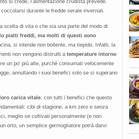
to si crede, l’alimentazione crudista prevede,
 coccolarsi durante le fredde serate invernali.
a scelta di vita o che sia una parte del modo di
lo piatti freddi, ma molti di questi sono
cina, si intende non bollente, ma tiepido. Infatti, la
rienti non vengono distrutti a
temperature intorno
 un po’ più alte, purché consumati velocemente
ugge, annullando i suoi benefici solo se si superano
oro carica vitale
, con tutti i benefici che questo
ndamentali: cibi di stagione, a km zero e senza
ici, meglio se coltivati personalmente (e non
un orto, un semplice germogliatore potrà darvi