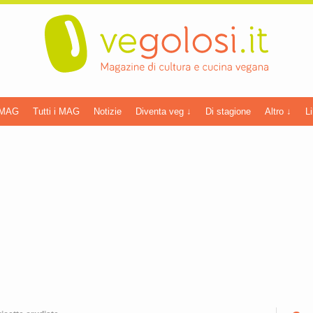
 MAG
Tutti i MAG
Notizie
Diventa veg ↓
Di stagione
Altro ↓
Li