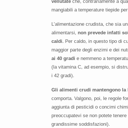
vellutate
che, contrariamente a quan
mangiabili a temperature tiepide per
L’alimentazione crudista, che sia un
alimentarsi,
non prevede infatti so
caldi.
Per caldo, in questo tipo di cu
maggior parte degli enzimi e dei nut
ai 40 gradi
e nemmeno a temperature
(la vitamina C, ad esempio, si distr
i 42 gradi).
Gli alimenti crudi mantengono la l
comporta. Valgono, poi, le regole fo
aggiunta di pesticidi o concimi chim
preoccupatevi se non potete tenere 
grandissime soddisfazioni).