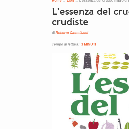
Home
→
Libri
→
L’essenza del crudo: il libro di 
L’essenza del crud
crudiste
di
Roberto Castellucci
Tempo di lettura:
3 MINUTI