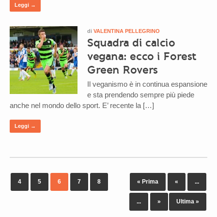
Leggi →
di
VALENTINA PELLEGRINO
Squadra di calcio
vegana: ecco i Forest
Green Rovers
Il veganismo è in continua espansione
e sta prendendo sempre più piede
anche nel mondo dello sport. E’ recente la […]
Leggi →
4
5
6
7
8
« Prima
«
...
...
»
Ultima »