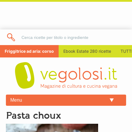
Friggitrice ad aria: corso
Ebook Estate 280 ricette
TUTTI
Menu
pasta choux