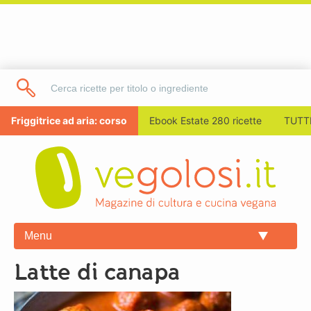
Friggitrice ad aria: corso
Ebook Estate 280 ricette
TUTTI
Menu
latte di canapa