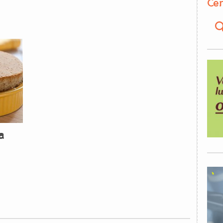
Cer
a