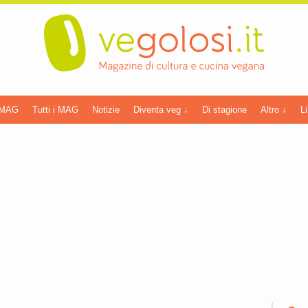
 MAG
Tutti i MAG
Notizie
Diventa veg ↓
Di stagione
Altro ↓
Li