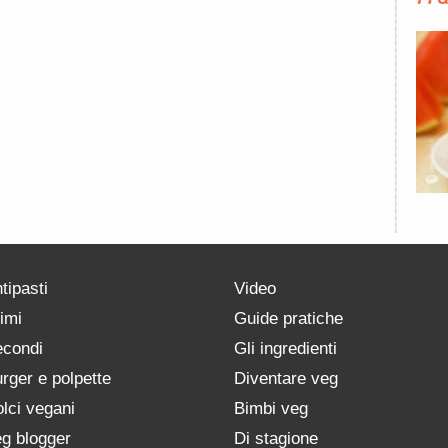
tipasti
Video
imi
Guide pratiche
condi
Gli ingredienti
rger e polpette
Diventare veg
lci vegani
Bimbi veg
g blogger
Di stagione