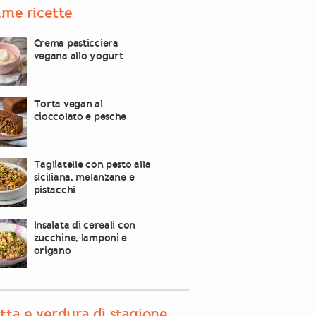
ime ricette
Crema pasticciera
vegana allo yogurt
Torta vegan al
cioccolato e pesche
Tagliatelle con pesto alla
siciliana, melanzane e
pistacchi
Insalata di cereali con
zucchine, lamponi e
origano
tta e verdura di stagione