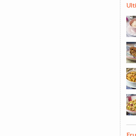
Ult
Fru