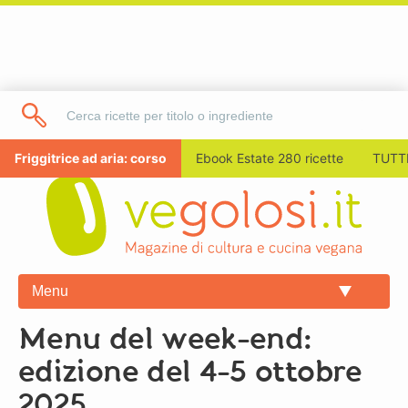
Friggitrice ad aria: corso
Ebook Estate 280 ricette
TUTTI
Menu
Menu del week-end:
edizione del 4-5 ottobre
2025