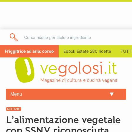
Friggitrice ad aria: corso
Ebook Estate 280 ricette
TUTTI
Menu
NOTIZIE
L’alimentazione vegetale
con SSNV riconosciuta