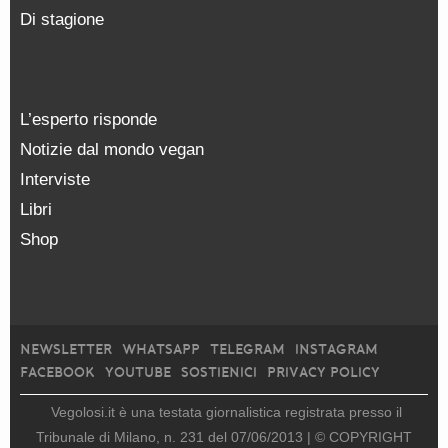
Di stagione
L’esperto risponde
Notizie dal mondo vegan
Interviste
Libri
Shop
NEWSLETTER
WHATSAPP
TELEGRAM
INSTAGRAM
FACEBOOK
YOUTUBE
SOSTIENICI
PRIVACY POLICY
Vegolosi.it è una testata giornalistica registrata presso il
Tribunale di Milano, n. 231 del 07/06/2013 |
© COPYRIGHT