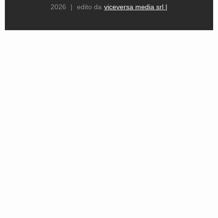
2026
|
edito da
viceversa media srl |