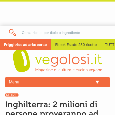
Friggitrice ad aria: corso
Ebook Estate 280 ricette
TUTTI
Menu
NOTIZIE
Inghilterra: 2 milioni di
persone proveranno ad