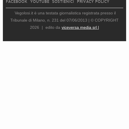
FACEBOOK
YOUTUBE
SOSTIENICI
PRIVACY POLICY
Vegolosi.it è una testata giornalistica registrata presso il
Tribunale di Milano, n. 231 del 07/06/2013 |
© COPYRIGHT
2026
|
edito da
viceversa media srl |