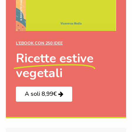
L’EBOOK CON 250 IDEE
Ricette estive
vegetali
A soli 8,99€