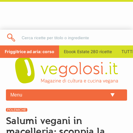
Friggitrice ad aria: corso
Ebook Estate 280 ricette
TUTTI
Menu
POLEMICHE
Salumi vegani in
macelleria: scoppia la