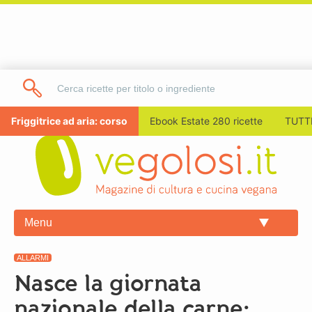
Friggitrice ad aria: corso
Ebook Estate 280 ricette
TUTTI
Menu
ALLARMI
Nasce la giornata
nazionale della carne: