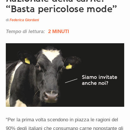
“Basta pericolose mode”
di
Federica Giordani
Tempo di lettura:
2 MINUTI
“Per la pri
ma
volta scendono in piazza le ragioni del
90% degli italiani che consu
ma
no carne nonostante gli