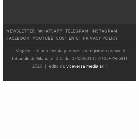
NEWSLETTER
WHATSAPP
TELEGRAM
INSTAGRAM
FACEBOOK
YOUTUBE
SOSTIENICI
PRIVACY POLICY
Vegolosi.it è una testata giornalistica registrata presso il
Tribunale di Milano, n. 231 del 07/06/2013 |
© COPYRIGHT
2026
|
edito da
viceversa media srl |