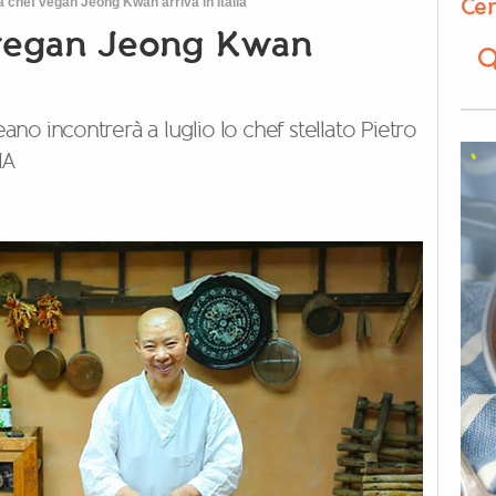
Cer
chef vegan Jeong Kwan arriva in Italia
vegan Jeong Kwan
eano incontrerà a luglio lo chef stellato Pietro
MA