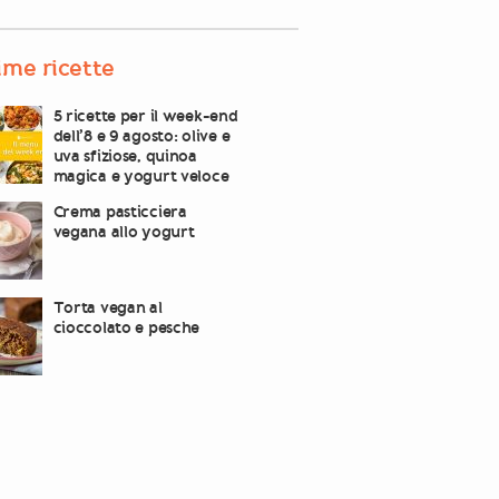
ime ricette
5 ricette per il week-end
dell’8 e 9 agosto: olive e
uva sfiziose, quinoa
magica e yogurt veloce
Crema pasticciera
vegana allo yogurt
Torta vegan al
cioccolato e pesche