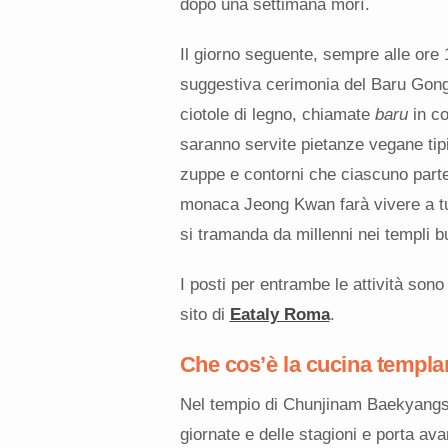
dopo una settimana morì.
Il giorno seguente, sempre alle ore 
suggestiva cerimonia del Baru Gong
ciotole di legno, chiamate
baru
in co
saranno servite pietanze vegane tipi
zuppe e contorni che ciascuno parte
monaca Jeong Kwan farà vivere a tut
si tramanda da millenni nei templi b
I posti per entrambe le attività sono 
sito di
Eataly Roma
.
Che cos’è la cucina templa
Nel tempio di Chunjinam Baekyangsa, 
giornate e delle stagioni e porta avan