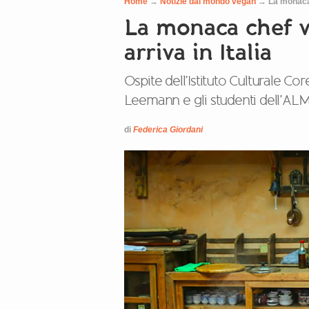
Home
→
Notizie dal mondo vegan
→
La monaca 
La monaca chef 
arriva in Italia
Ospite dell’Istituto Culturale Cor
Leemann e gli studenti dell’AL
di
Federica Giordani