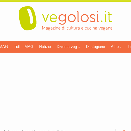
 MAG
Tutti i MAG
Notizie
Diventa veg ↓
Di stagione
Altro ↓
Li